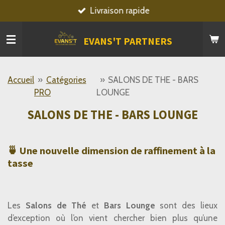
Livraison rapide
Passer
au
contenu
EVANS'T PARTNERS
principal
Accueil
»
Catégories
»
SALONS DE THE - BARS
PRO
LOUNGE
SALONS DE THE - BARS LOUNGE
🍵 Une nouvelle dimension de raffinement à la
tasse
Les
Salons de Thé
et
Bars Lounge
sont des lieux
d’exception où l’on vient chercher bien plus qu’une