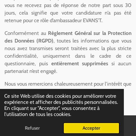
vous ne recevez pas de réponse de notre part sous 30
jours, cela signifie que votre candidature n’a pas été
retenue pour ce rôle d’ambassadeur EVANS’T.
Conformément au
Règlement Général sur la Protection
des Données (RGPD)
, toutes les informations que vous
nous avez transmises seront traitées avec la plus stricte
confidentialité, uniquement dans le cadre de ce
questionnaire, puis
entièrement supprimées
si aucun
partenariat n’est engagé.
Nous vous remercions chaleureusement pour l’intérêt que
vous portez à notre univers.
Ce site Web utilise des cookies pour améliorer votre
expérience et afficher des publicités personnalisées.
En cliquant sur "Accepter", vous consentez à
l'utilisation de tous les cookies.
Refuser
Accepter
E-mail
Téléphone
Carte
© 2025 - 2026 EVANS'T PARTNERS