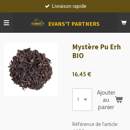
Livraison rapide
Passer
au
contenu
EVANS'T PARTNERS
principal
Mystère Pu Erh
BIO
16,45 €
Ajouter
au
panier
Référence de l'article: