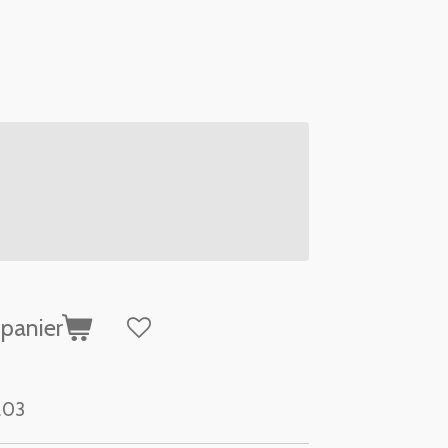
 panier
203