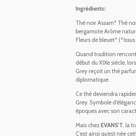
Ingrédients:
Thé noir Assam* Thé noi
bergamote Arôme nature
Fleurs de bleuet* (*Issus 
Quand tradition renco
début du XIXe siècle, lo
Grey reçoit un thé parf
diplomatique.
Ce thé deviendra rapidem
Grey. Symbole d’élégance 
époques avec son caractè
Mais chez
EVANS'T
, la 
C’est ainsi qu’est née cett