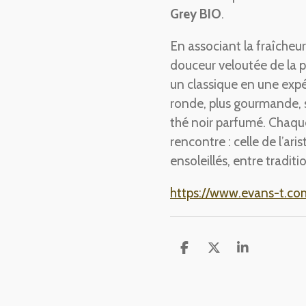
Grey BIO
.
En associant la fraîche
douceur veloutée de la 
un classique en une expé
ronde, plus gourmande, sa
thé noir parfumé. Chaque
rencontre : celle de l’ari
ensoleillés, entre tradition
https://www.evans-t.com
P
P
P
a
a
a
r
r
r
t
t
t
a
a
a