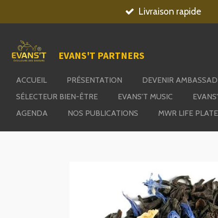
Livraison rapide
Passer
au
contenu
principal
EVANS'T PARTNERS
ACCUEIL
PRÉSENTATION
DEVENIR AMBASSA
SÉLECTEUR BIEN-ÊTRE
EVANS'T MUSIC
EVANS
AGENDA
NOS PUBLICATIONS
MWR LIFE PLAT